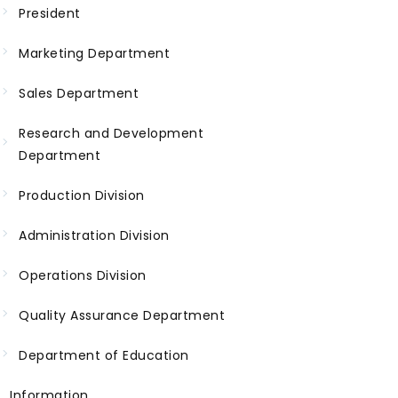
President
Marketing Department
Sales Department
Research and Development
Department
Production Division
Administration Division
Operations Division
Quality Assurance Department
Department of Education
Information