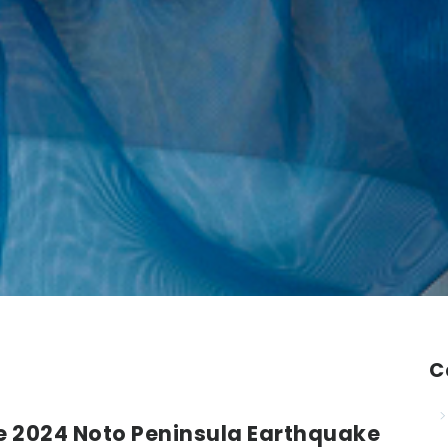
C
he 2024 Noto Peninsula Earthquake