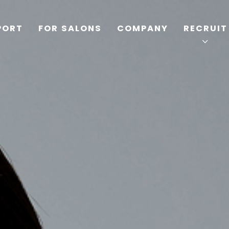
PORT
FOR SALONS
COMPANY
RECRUIT
TOP
PRODUCTS
WELLBEING REPORT
FOR SALONS