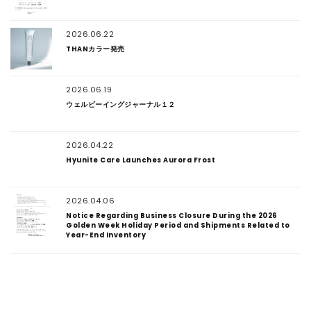
2026.06.22
THANカラー発売
2026.06.19
ウェルビーイングジャーナル１２
2026.04.22
Hyunite Care Launches Aurora Frost
2026.04.06
Notice Regarding Business Closure During the 2026
Golden Week Holiday Period and Shipments Related to
Year-End Inventory