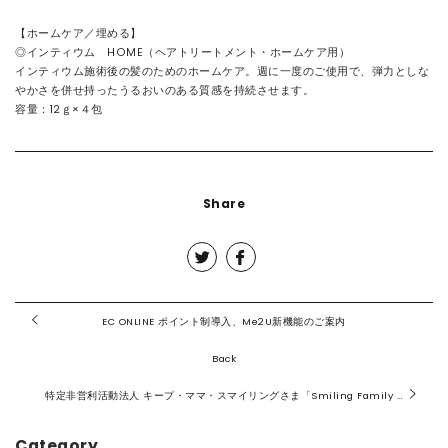
【ホームケア／埋める】
◎インティウム HOME（ヘアトリートメント・ホームケア用）
インティウム施術後の髪のためのホームケア。週に一度のご使用で、弾力としな
やかさを併せ持ったうるおいのある質感を持続させます。
容量：12ｇ×４包
Share
EC ONLINE ポイント制導入、Me2U新機能のご案内
Back
特定非営利活動法人 キープ・ママ・スマイリングさま「Smiling Family Days2023」の参加
Category