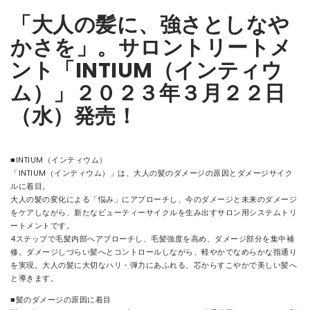
「大人の髪に、強さとしなや
CONTACT
かさを」。サロントリートメ
ント「INTIUM（インティウ
ム）」２０２３年３月２２日
（水）発売！
■INTIUM（インティウム）
「INTIUM（インティウム）」は、​大人の髪のダメージの原因とダメージサイク
ルに着目。
大人の髪の変化による「悩み」にアプローチし、今のダメージと未来のダメージ
をケアしながら、新たなビューティーサイクルを生み出すサロン用システムトリ
ートメントです。
4ステップで毛髪内部へアプローチし、毛髪強度を高め、ダメージ部分を集中補
修。ダメージしづらい髪へとコントロールしながら、軽やかでなめらかな指通り
を実現。大人の髪に大切なハリ・弾力にあふれる、芯からすこやかで美しい髪へ
と導きます。
■髪のダメージの原因に着目