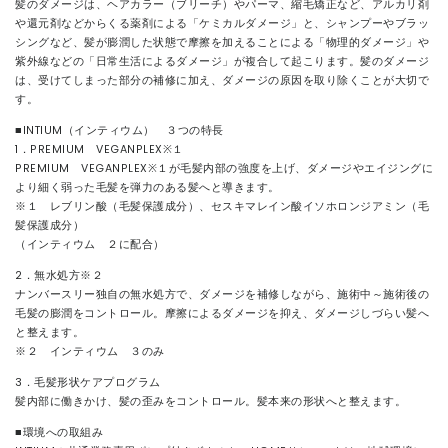
髪のダメージは、ヘアカラー（ブリーチ）やパーマ、縮毛矯正など、アルカリ剤
や還元剤などからくる薬剤による「ケミカルダメージ」と、シャンプーやブラッ
シングなど、髪が膨潤した状態で摩擦を加えることによる「物理的ダメージ」や
紫外線などの「日常生活によるダメージ」が複合して起こります。髪のダメージ
は、受けてしまった部分の補修に加え、ダメージの原因を取り除くことが大切で
す。
■INTIUM（インティウム） ３つの特長
1．PREMIUM VEGANPLEX※１
PREMIUM VEGANPLEX※１が毛髪内部の強度を上げ、ダメージやエイジングに
より細く弱った毛髪を弾力のある髪へと導きます。
※１ レブリン酸（毛髪保護成分）、セスキマレイン酸イソホロンジアミン（毛
髪保護成分）
（インティウム ２に配合）
2．無水処方※２
ナンバースリー独自の無水処方で、ダメージを補修しながら、施術中～施術後の
毛髪の膨潤をコントロール。摩擦によるダメージを抑え、ダメージしづらい髪へ
と整えます。
※２ インティウム ３のみ
3．毛髪形状ケアプログラム
髪内部に働きかけ、髪の歪みをコントロール。髪本来の形状へと整えます。
■環境への取組み