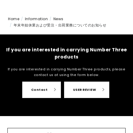
Home
Information
News
年末年始休業および受注・出荷業務についてのお知らせ
If you are interested in carrying Number Three
products
If you are interested in carrying Number Three products, please
contact us at
using the form below.
Contact
USER REVIEW