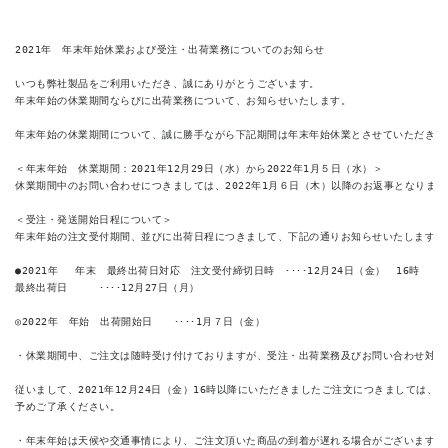
CONTACT
2021年　年末年始休業および受注・出荷業務についてのお知らせ

いつも弊社製品をご利用いただき、誠にありがとうございます。

年末年始の休業期間ならびに出荷業務について、お知らせいたします。

年末年始の休業期間について、誠に勝手ながら下記期間は年末年始休業とさせていただきます
＜年末年始　休業期間：2021年12月29日（水）から2022年1月５日（水）＞

休業期間中のお問い合わせにつきましては、2022年1月６日（木）以降のお返事となります
＜受注・発送開始日程について＞

年末年始の注文受付期間、並びに出荷日程につきまして、下記の通りお知らせいたします。

●2021年　 年末　最終出荷日対応　注文受付締切日時　････12月24日（金）　16時

最終出荷日　　　････12月27日（月）

◎2022年　年始　出荷開始日　　････1月７日（金）

・休業期間中、ご注文は随時受け付けておりますが、受注・出荷業務及びお問い合わせ対応
従いまして、2021年12月24日（金）16時以降にいただきましたご注文につきましては、2
予めご了承ください。

・年末年始は天候や交通事情により、ご注文頂いた商品の到着が遅れる場合がございます。
