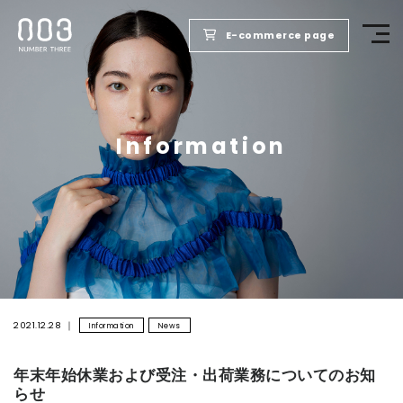
E-commerce page
TOP
Information
PRODUCTS
WELLBEING REPORT
FOR SALONS
COMPANY
2021.12.28
Information
News
年末年始休業および受注・出荷業務についてのお知
RECRUIT
らせ