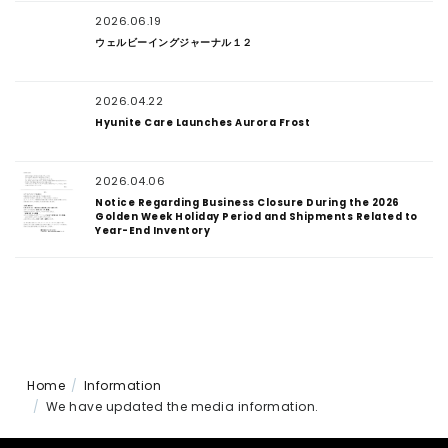
2026.06.19
ウェルビーイングジャーナル１２
2026.04.22
Hyunite Care Launches Aurora Frost
2026.04.06
Notice Regarding Business Closure During the 2026
Golden Week Holiday Period and Shipments Related to
Year-End Inventory
Home
Information
We have updated the media information.