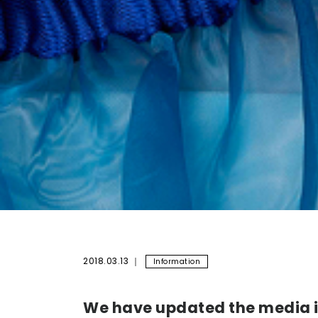
2018.03.13
Information
We have updated the media 