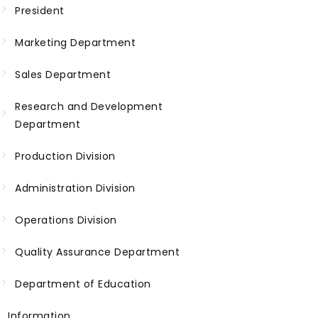
President
Marketing Department
Sales Department
Research and Development
Department
Production Division
Administration Division
Operations Division
Quality Assurance Department
Department of Education
Information