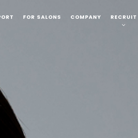
PORT
FOR SALONS
COMPANY
RECRUIT
TOP
PRODUCTS
WELLBEING REPORT
FOR SALONS