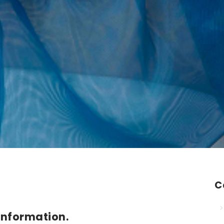
C
information.