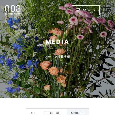
ECページ
TOP
MEDIA
PRODUCTS
WELLBEING REPORT
メディア掲載情報
FOR SALON
COMPANY
RECRUIT
ALL
PRODUCTS
ARTICLES