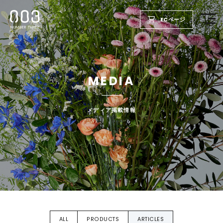
ECページ
TOP
MEDIA
PRODUCTS
WELLBEING REPORT
メディア掲載情報
FOR SALON
COMPANY
RECRUIT
ALL
PRODUCTS
ARTICLES