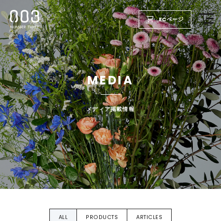
ECページ
TOP
MEDIA
PRODUCTS
WELLBEING REPORT
メディア掲載情報
FOR SALON
COMPANY
RECRUIT
ALL
PRODUCTS
ARTICLES