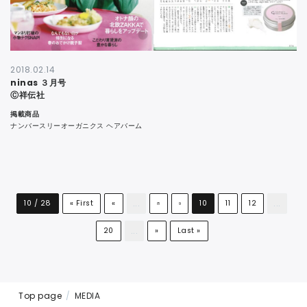
2018.02.14
ninas ３月号
Ⓒ祥伝社
掲載商品
ナンバースリーオーガニクス ヘアバーム
...
...
10 / 28
« First
«
10
11
12
8
9
...
20
»
Last »
Top page
MEDIA