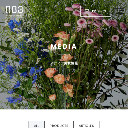
ECページ
TOP
MEDIA
PRODUCTS
WELLBEING REPORT
メディア掲載情報
FOR SALON
COMPANY
RECRUIT
ALL
PRODUCTS
ARTICLES