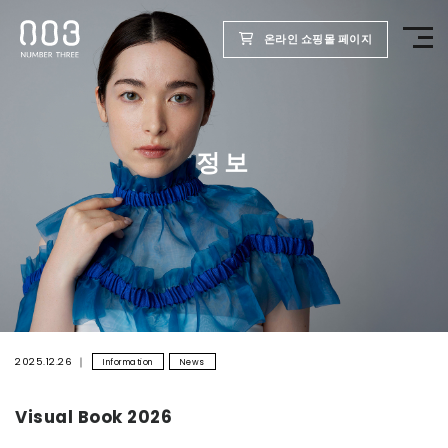
온라인 쇼핑몰 페이지
TOP
정보
제품
웰빙 리포트
미용실용
회사
2025.12.26
Information
News
Visual Book 2026
채용