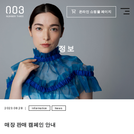
온라인 쇼핑몰 페이지
TOP
정보
제품
웰빙 리포트
미용실용
회사
2023.08.28
Information
News
매장 판매 캠페인 안내
채용