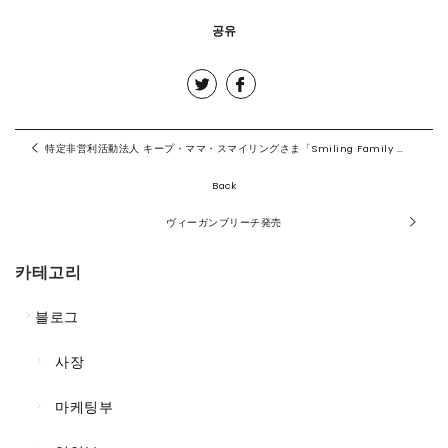
공유
特定非営利活動法人 キープ・ママ・スマイリングさま「Smiling Family Days2023」の参加
Back
ヴィーガンブリーチ発売
카테고리
블로그
사장
마케팅부