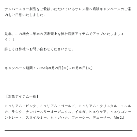
ナンバースリー製品をご愛顧いただいているサロン様へ店販キャンペーンのご案
연락처
内をご用意いたしました。
是非、この機会に年末の店販売上を弊社店販アイテムでアップいたしましょ
う！！
詳しくは弊社へお問い合わせくださいませ。
キャンペーン期間：2023年9月21日(木)～12月19日(火)
【対象アイテム一覧】
ミュリアム・ピンク、ミュリアム・ゴールド、ミュリアム・クリスタル、ユルル
カ、ラシク、ナンバースリーオーガニクス、イルガ、ヒュウケア、ヒュウコンセ
ントレート、スタイルミー、ヒトガハナ、フォーシー、デューサー、Me2U