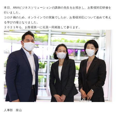
本日、ANAビジネスソリューションの講師の先生をお招きし、お客様対応研修を
연락처
行いました。
コロナ禍のため、オンラインでの実施でしたが、お客様対応について改めて考え
る学びの場となりました。
２０２１年も、お客様第一に社員一同精進して参ります。
人事部 柴山