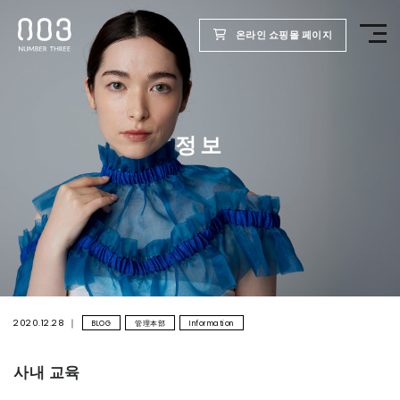
온라인 쇼핑몰 페이지
TOP
정보
제품
웰빙 리포트
미용실용
회사
2020.12.28
BLOG
管理本部
Information
사내 교육
채용