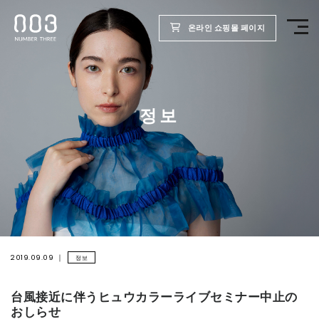
온라인 쇼핑몰 페이지
TOP
정보
제품
웰빙 리포트
미용실용
회사
2019.09.09
정보
台風接近に伴うヒュウカラーライブセミナー中止の
채용
おしらせ