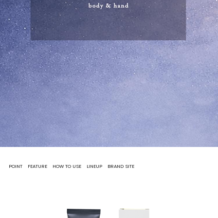
CONTACT
POINT
FEATURE
HOW TO USE
LINEUP
BRAND SITE