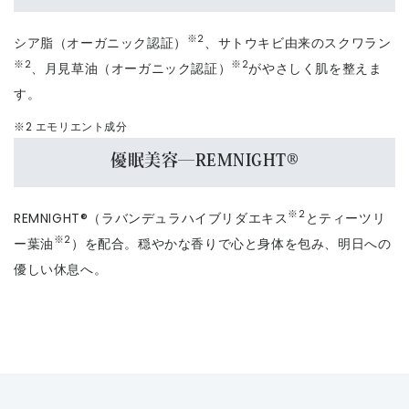
※2
シア脂（オーガニック認証）
、サトウキビ由来のスクワラン
※2
※2
、月見草油（オーガニック認証）
がやさしく肌を整えま
す。
※2 エモリエント成分
優眠美容―REMNIGHT®
※2
REMNIGHT®️（ラバンデュラハイブリダエキス
とティーツリ
※2
ー葉油
）を配合。穏やかな香りで心と身体を包み、明日への
優しい休息へ。