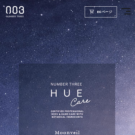
ECページ
TOP
PRODUCTS
WELLBEING REPORT
FOR SALON
COMPANY
RECRUIT