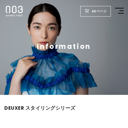
ECページ
TOP
Information
PRODUCTS
WELLBEING REPORT
FOR SALON
COMPANY
DEUXER スタイリングシリーズ
RECRUIT