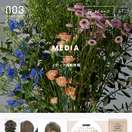
ECページ
TOP
MEDIA
PRODUCTS
WELLBEING REPORT
メディア掲載情報
FOR SALON
COMPANY
RECRUIT