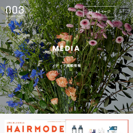
ECページ
TOP
MEDIA
PRODUCTS
WELLBEING REPORT
メディア掲載情報
FOR SALON
COMPANY
RECRUIT