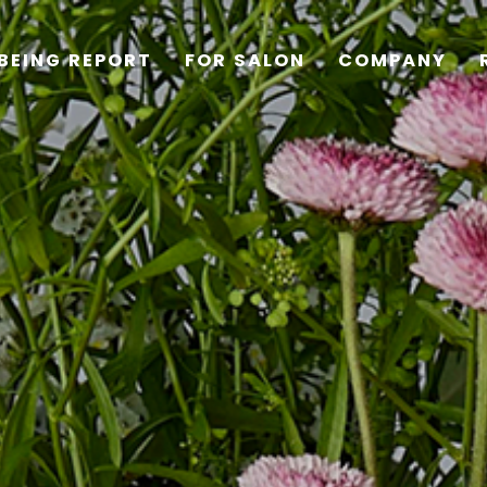
BEING REPORT
FOR SALON
COMPANY
TOP
PRODUCTS
WELLBEING REPORT
FOR SALON