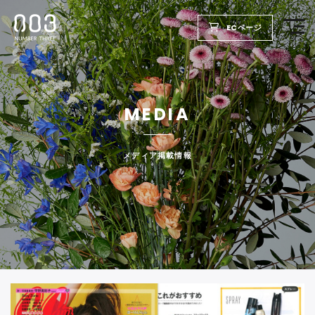
ECページ
TOP
MEDIA
PRODUCTS
WELLBEING REPORT
メディア掲載情報
FOR SALON
COMPANY
RECRUIT