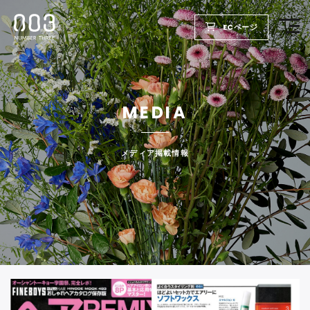
ECページ
TOP
MEDIA
PRODUCTS
WELLBEING REPORT
メディア掲載情報
FOR SALON
COMPANY
RECRUIT