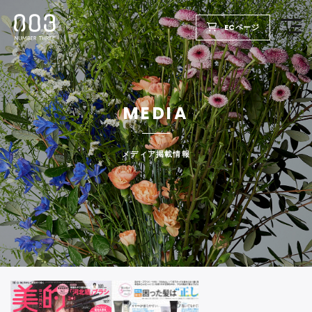
ECページ
TOP
MEDIA
PRODUCTS
WELLBEING REPORT
メディア掲載情報
FOR SALON
COMPANY
RECRUIT