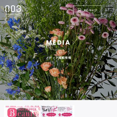
ECページ
TOP
MEDIA
PRODUCTS
WELLBEING REPORT
メディア掲載情報
FOR SALON
COMPANY
RECRUIT