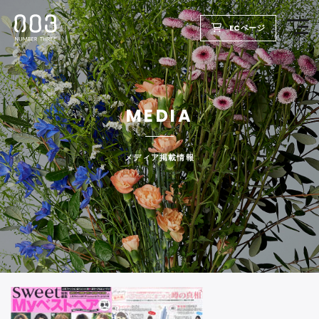
ECページ
TOP
MEDIA
PRODUCTS
WELLBEING REPORT
メディア掲載情報
FOR SALON
COMPANY
RECRUIT