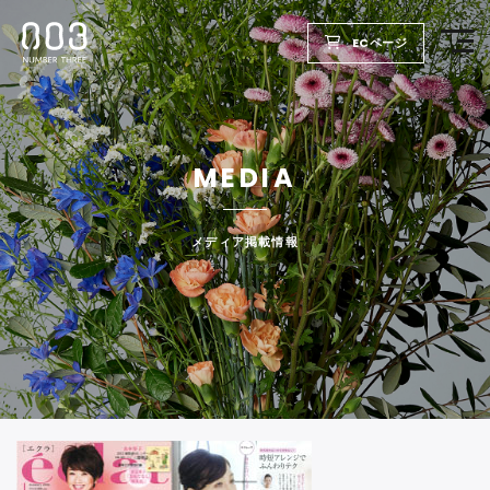
ECページ
TOP
MEDIA
PRODUCTS
WELLBEING REPORT
メディア掲載情報
FOR SALON
COMPANY
RECRUIT