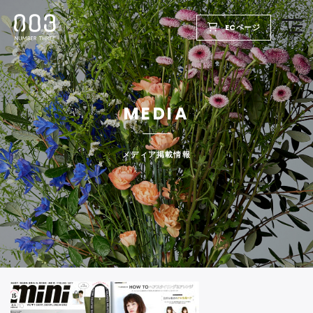
ECページ
TOP
MEDIA
PRODUCTS
WELLBEING REPORT
メディア掲載情報
FOR SALON
COMPANY
RECRUIT