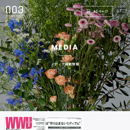
ECページ
TOP
MEDIA
PRODUCTS
WELLBEING REPORT
メディア掲載情報
FOR SALON
COMPANY
RECRUIT