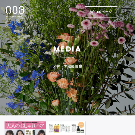
ECページ
TOP
MEDIA
PRODUCTS
WELLBEING REPORT
メディア掲載情報
FOR SALON
COMPANY
RECRUIT