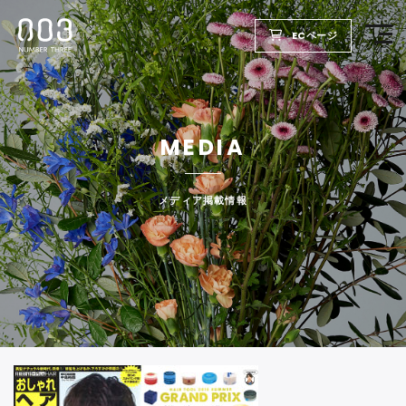
ECページ
TOP
MEDIA
PRODUCTS
WELLBEING REPORT
メディア掲載情報
FOR SALON
COMPANY
RECRUIT