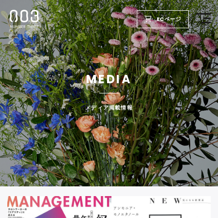
ECページ
TOP
MEDIA
PRODUCTS
WELLBEING REPORT
メディア掲載情報
FOR SALON
COMPANY
RECRUIT