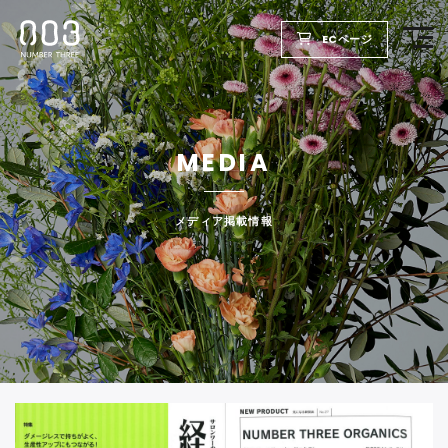
ECページ
TOP
MEDIA
PRODUCTS
WELLBEING REPORT
メディア掲載情報
FOR SALON
COMPANY
RECRUIT