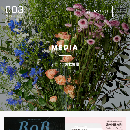
ECページ
TOP
MEDIA
PRODUCTS
WELLBEING REPORT
メディア掲載情報
FOR SALON
COMPANY
RECRUIT