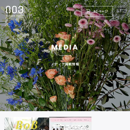
ECページ
TOP
MEDIA
PRODUCTS
WELLBEING REPORT
メディア掲載情報
FOR SALON
COMPANY
RECRUIT