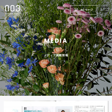
ECページ
TOP
MEDIA
PRODUCTS
WELLBEING REPORT
メディア掲載情報
FOR SALON
COMPANY
RECRUIT