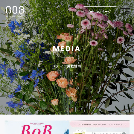
ECページ
TOP
MEDIA
PRODUCTS
WELLBEING REPORT
メディア掲載情報
FOR SALON
COMPANY
RECRUIT