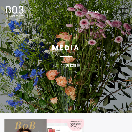
ECページ
TOP
MEDIA
PRODUCTS
WELLBEING REPORT
メディア掲載情報
FOR SALON
COMPANY
RECRUIT