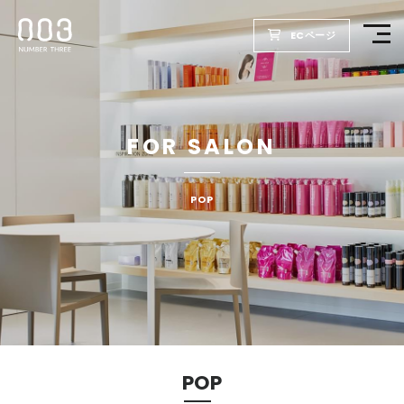
ECページ
TOP
FOR SALON
PRODUCTS
WELLBEING REPORT
POP
FOR SALON
COMPANY
RECRUIT
POP