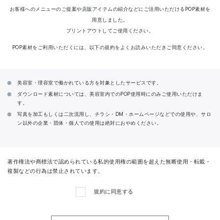
お客様へのメニューのご提案や店販アイテムの紹介などにご活用いただけるPOP素材を
CONTACT
用意しました。
プリントアウトしてご使用ください。
POP素材をご利用いただくには、以下の規約をよくお読みいただきご同意ください。
美容室・理容室で働かれている方を対象としたサービスです。
ダウンロード素材については、美容室内でのPOP使用時にのみご使用いただけま
す。
写真を加工もしくは二次流用し、チラシ・DM・ホームページなどでの使用や、サロ
ン以外の企業・団体・個人での使用は絶対におやめください。
著作権法や商標法で認められている私的使用権の範囲を超えた無断使用・転載・
複製などの行為は禁止されています。
規約に同意する