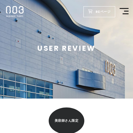
ECページ
TOP
USER REVIEW
PRODUCTS
WELLBEING REPORT
FOR SALON
COMPANY
美容師さん限定
RECRUIT