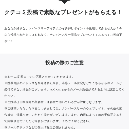
CONTACT
クチコミ投稿で
素敵なプレゼントがもらえる！
あなたが好きなナンバースリーアイテムのイチ押しポイントを投稿してみませんか？今
なら投稿された方にはもれなく、ナンバースリー商品をプレゼント！ふるってご投稿下
さい！
投稿の際のご注意
※お一人様1回までのご応募とさせていただきます。
※携帯電話のアドレスを登録された場合、迷惑メール設定などでこちらからのメールが
受信できない場合がございます。no3.co.jpからのメール受信ができるように設定してく
ださい。
※ご投稿は日本国内の美容室・理容室で働いている方が対象となります。
※ご投稿いただいた内容につきましては、ナンバースリーのウェブサイト、その他の広
告媒体で掲載させていただく場合がございます。また、内容によっては若干修正を加え
て掲載させていただく場合がございます。予めご了承ください。
※メールアドレスなどの個人情報は公開されません。