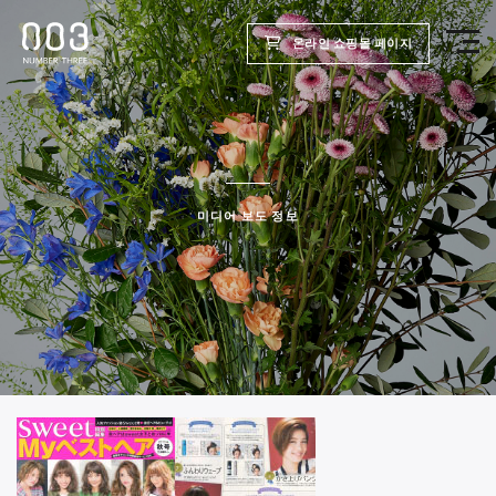
온라인 쇼핑몰 페이지
TOP
제품
미디어 보도 정보
웰빙 리포트
미용실용
회사
채용