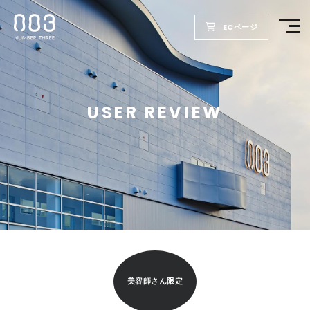
ECページ
TOP
USER REVIEW
PRODUCTS
WELLBEING REPORT
FOR SALON
COMPANY
美容師さん限定
RECRUIT