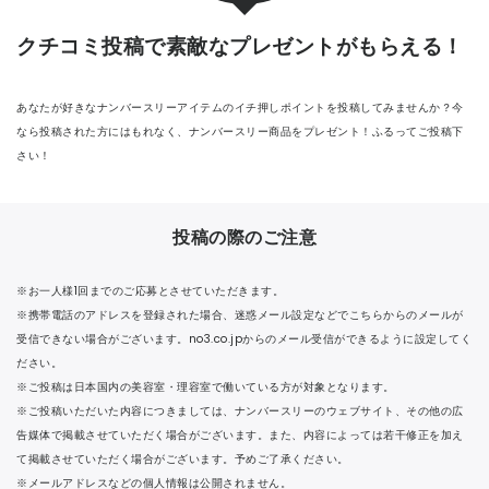
CONTACT
クチコミ投稿で
素敵なプレゼントがもらえる！
あなたが好きなナンバースリーアイテムのイチ押しポイントを投稿してみませんか？今
なら投稿された方にはもれなく、ナンバースリー商品をプレゼント！ふるってご投稿下
さい！
投稿の際のご注意
※お一人様1回までのご応募とさせていただきます。
※携帯電話のアドレスを登録された場合、迷惑メール設定などでこちらからのメールが
受信できない場合がございます。no3.co.jpからのメール受信ができるように設定してく
ださい。
※ご投稿は日本国内の美容室・理容室で働いている方が対象となります。
※ご投稿いただいた内容につきましては、ナンバースリーのウェブサイト、その他の広
告媒体で掲載させていただく場合がございます。また、内容によっては若干修正を加え
て掲載させていただく場合がございます。予めご了承ください。
※メールアドレスなどの個人情報は公開されません。