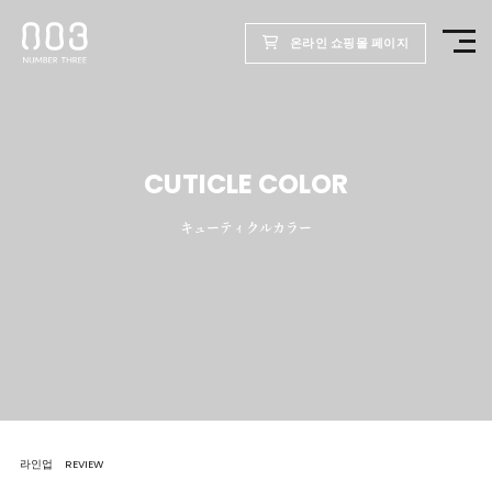
온라인 쇼핑몰 페이지
TOP
제품
CUTICLE COLOR
キューティクルカラー
웰빙 리포트
미용실용
회사
채용
라인업
REVIEW