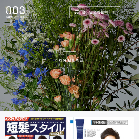
온라인 쇼핑몰 페이지
TOP
제품
미디어 보도 정보
웰빙 리포트
미용실용
회사
채용