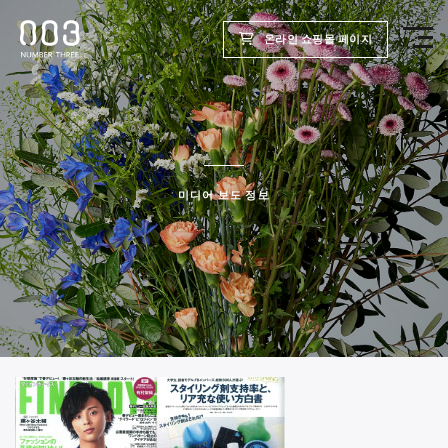
온라인 쇼핑몰 페이지
TOP
제품
미디어 보도 정보
웰빙 리포트
미용실용
회사
채용