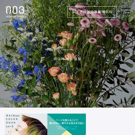
온라인 쇼핑몰 페이지
TOP
제품
미디어 보도 정보
웰빙 리포트
미용실용
회사
채용