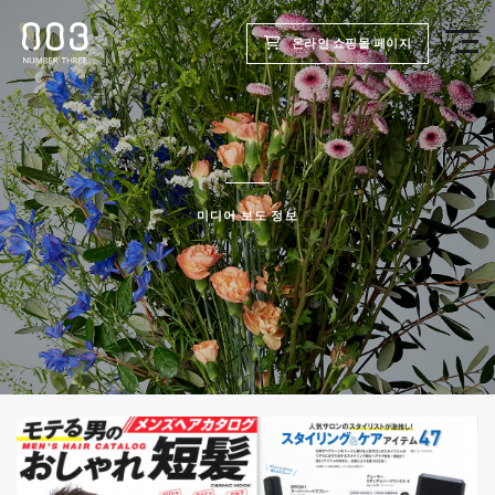
온라인 쇼핑몰 페이지
TOP
제품
미디어 보도 정보
웰빙 리포트
미용실용
회사
채용