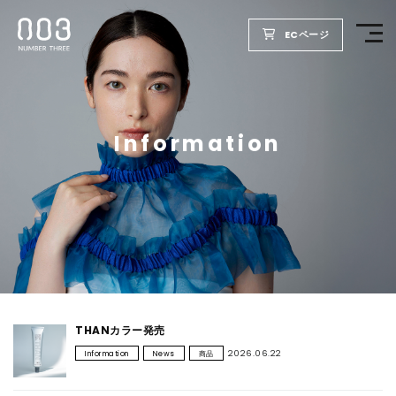
ECページ
TOP
Information
PRODUCTS
WELLBEING REPORT
FOR SALON
COMPANY
THANカラー発売
2026.06.22
Information
News
商品
RECRUIT